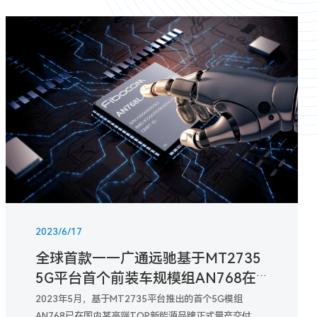
2023/6/17
全球首款——广通远驰基于MT2735
5G平台首个前装车规模组AN768在
某车型上正式量产！
2023年5月，基于MT2735平台推出的首个5G模组
AN768已在国内某高端TOP新能源品牌正式量产交付，