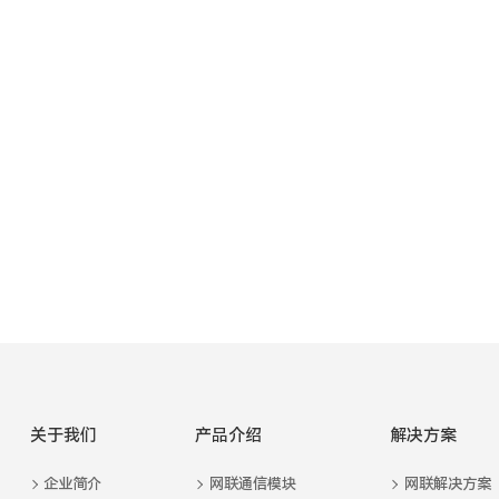
重磅！广通远驰荣获“专精特新”企业
认定
关于我们
产品介绍
解决方案
企业简介
网联通信模块
网联解决方案