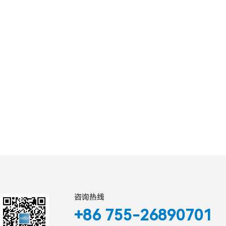
广通远驰第四届公司质量日 | 聚焦客
户， 质赢未来
咨询热线
+86 755-26890701