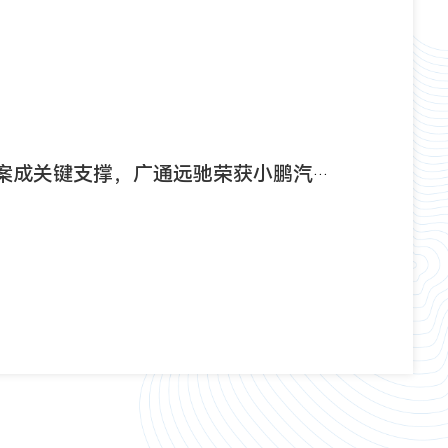
e”舱联方案成关键支撑，广通远驰荣获小鹏汽