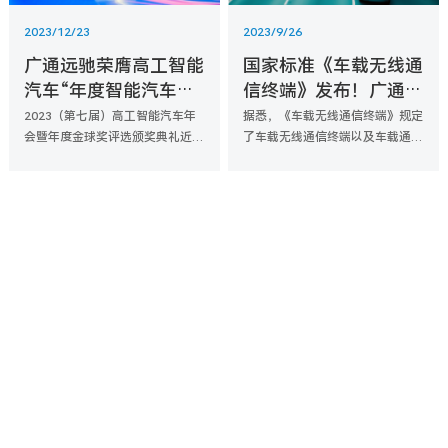
2023/12/23
2023/9/26
广通远驰荣膺高工智能
国家标准《车载无线通
汽车“年度智能汽车产
信终端》发布！广通远
业链投资价值企业”
驰任主要起草单位
2023（第七届）高工智能汽车年
据悉，《车载无线通信终端》规定
会暨年度金球奖评选颁奖典礼近日
了车载无线通信终端以及车载通信
在上海隆重举行。本次大会以
模组的技术要求、可靠性标准和试
以“寻找拐点”为主题，通过多场主
验方法，并适用于蜂窝移动通信
题演讲和精彩纷呈的奖项评选，为
和/或LTE-V2X直连通信的车载无
智能汽车赛道参与者“备战
线终端。
2024”提供全方位的决策支持。