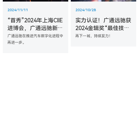
2024/11/11
2024/10/28
“首秀”2024年上海CIIE
实力认证！广通远驰获
进博会，广通远驰新一
2024金辑奖“最佳技术
代智能座舱方案重磅亮
实践应用奖”
广通远驰在推进汽车数字化进程中
再下一城，持续发力！
相
再进一步。