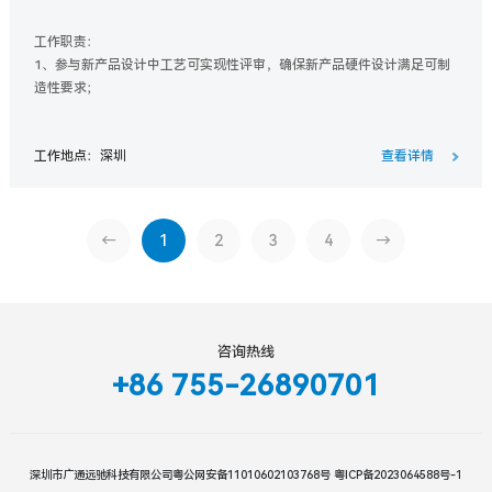
工作职责：
1、参与新产品设计中工艺可实现性评审，确保新产品硬件设计满足可制
造性要求；
2、制作设计工艺评审checklist并通过项目经验积累不断完全checklist；
3、跟进新产品试产，挖掘新产品设计中的工艺制造缺陷并及时提出，给
工作地点：深圳
查看详情
出对应的设计解决方案；
4、监控SMT工厂各种工艺参数是否满足要求，及时发现异常；
5、参与新工艺开发设计，验证试验并分析对应的试验数据。
←
1
2
3
4
→
咨询热线
+86 755-26890701
深圳市广通远驰科技有限公司
粤公网安备11010602103768号
粤ICP备2023064588号-1