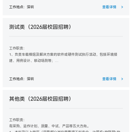
3、洞察市场动态，参与制定销售策略，推动业务持续增长。
工作地点：深圳
查看详情
测试类（2026届校园招聘）
工作职责：
1、负责车载模组及解决方案的软件或硬件测试执行活动，包括环境搭
建、用例设计、移动场测等；
2、反馈和跟踪测试过程中发现的问题，保障软件测试质量符合客户需
求；
工作地点：深圳
查看详情
3、完成测试报告编写，对测试结果负责。
其他类（2026届校园招聘）
工作职责：
有采购、运作计划、质量、中试、产品等五大方向。