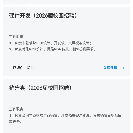
硬件开发（2026届校园招聘）
工作职责：
1、负责车载模块PCB设计，开发板，夹具板等设计；
2、负责优化PCB设计，满足PDN仿真，和SI仿真要求。
3、配合团队开发工程师PCB制板资料，SMT贴片资料的制作，发布等相
关问题解决;
工作地点：深圳
查看详情
销售类（2026届校园招聘）
工作职责：
1、负责公司车载模块产品销售，开发拓展客户资源，完成销售目标及回
款任务。
2、跟进客户项目进展，协调内外部资源解决问题，维护长期客户关系。