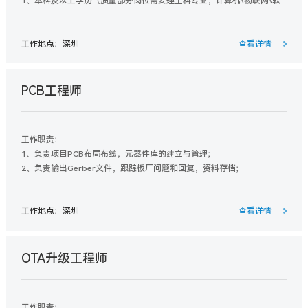
1、本科及以上学历（质量部分岗位需要理工科专业，计算机\物联网\软
件工程等）英语四级，口语能力好优先；
2、擅长office办公软件，具备数据分析能力优先；
工作地点：深圳
查看详情
3、性格开朗，良好的沟通和周边协调能力，思路清晰、主动性强，能承
受较大的工作压力。
PCB工程师
工作职责：
1、负责项目PCB布局布线，元器件库的建立与管理；
2、负责输出Gerber文件，跟踪板厂问题和回复，资料存档；
3、负责输出SMT文件，和相关部门及供应商密切协作，解决相关问题；
工作地点：深圳
查看详情
OTA升级工程师
工作职责：