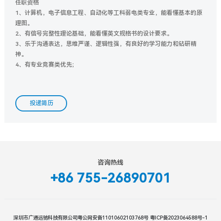
任职资格
1、计算机，电子信息工程、自动化等工科弱电类专业，能看懂基本的原
理图。
2、有信号完整性理论基础，能看懂英文规格书的设计要求。
3、乐于沟通表达，思维严谨、逻辑性强，有良好的学习能力和钻研精
神。
4、有专业竞赛类优先；
投递简历
咨询热线
+86 755-26890701
深圳市广通远驰科技有限公司
粤公网安备11010602103768号
粤ICP备2023064588号-1