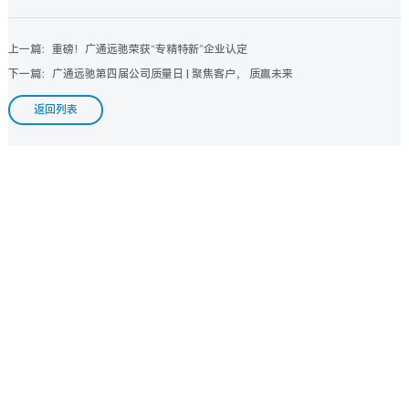
上一篇：重磅！广通远驰荣获“专精特新”企业认定
下一篇：广通远驰第四届公司质量日 | 聚焦客户， 质赢未来
返回列表
重磅！广通远驰荣获“专精特新”企业认定
2023/5/8