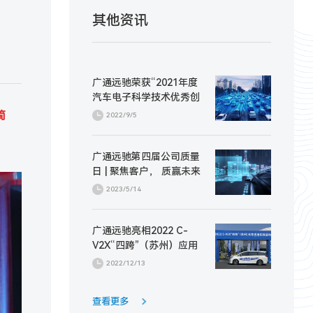
其他资讯
广通远驰荣获“2021年度
汽车电子科学技术优秀创
新产品奖”
简
2022/9/5
广通远驰第四届公司质量
日 | 聚焦客户， 质赢未来
2023/5/14
广通远驰亮相2022 C-
V2X“四跨”（苏州）应用
示范活动
2022/12/13
查看更多