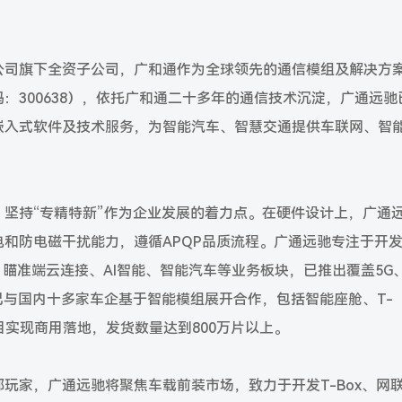
公司旗下全资子公司，广和通作为全球领先的通信模组及解决方
：300638），依托广和通二十多年的通信技术沉淀，广通远驰
嵌入式软件及技术服务，为智能汽车、智慧交通提供车联网、智
坚持“专精特新”作为企业发展的着力点。在硬件设计上，广通
和防电磁干扰能力，遵循APQP品质流程。广通远驰专注于开
，瞄准端云连接、AI智能、智能汽车等业务板块，已推出覆盖5G、
已与国内十多家车企基于智能模组展开合作，包括智能座舱、T-
目实现商用落地，发货数量达到800万片以上。
玩家，广通远驰将聚焦车载前装市场，致力于开发T-Box、网