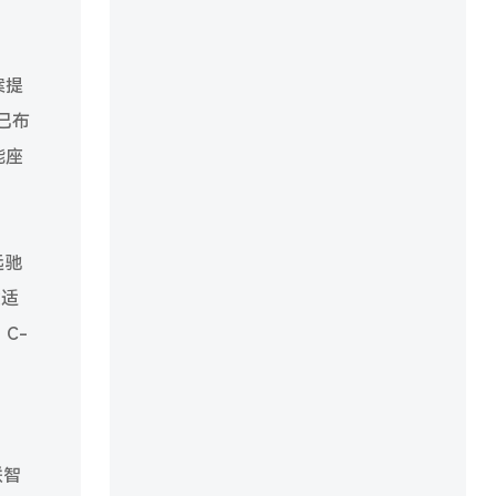
案提
已布
能座
远驰
发适
C-
联智