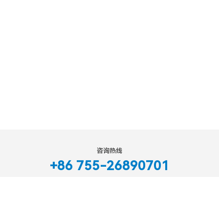
2023/5/14
广通远驰亮相2022 C-V2X“四跨”（苏州）应
用示范活动
2022/12/13
释放AIoT商业价值 | 2023高通&广和通智能
物联网技术开放日圆满落幕
2023/5/17
咨询热线
+86 755-26890701
深圳市广通远驰科技有限公司
粤公网安备11010602103768号
粤ICP备2023064588号-1