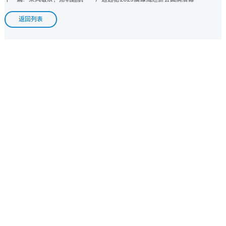
返回列表
重磅！广通远驰荣获“专精特新”企业认定
2023/5/8
广通远驰第四届公司质量日 | 聚焦客户， 质
赢未来