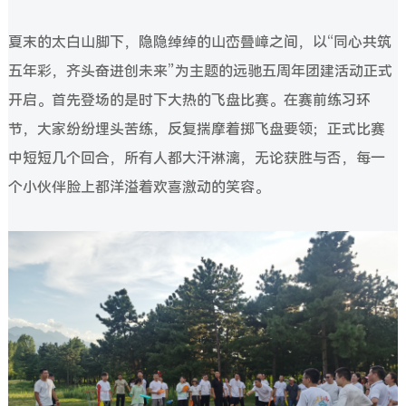
夏末的太白山脚下，隐隐绰绰的山峦叠嶂之间，以“同心共筑
五年彩，齐头奋进创未来”为主题的远驰五周年团建活动正式
开启。首先登场的是时下大热的飞盘比赛。在赛前练习环
节，大家纷纷埋头苦练，反复揣摩着掷飞盘要领；正式比赛
中短短几个回合，所有人都大汗淋漓，无论获胜与否，每一
个小伙伴脸上都洋溢着欢喜激动的笑容。