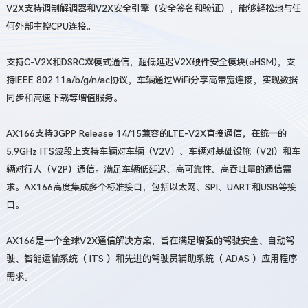
V2X支持调制解调器和V2X安全引擎（安全签名和验证），能够轻松地与任
何外部主控CPU连接。
支持C-V2X和DSRC双模式通信，超低延迟V2X硬件安全模块(eHSM)，支
持IEEE 802.11a/b/g/n/ac协议，车辆通过WiFi分享高带宽连接，实现数据
同步和高速下载等增值服务。
AX166支持3GPP Release 14/15兼容的LTE-V2X直接通信，在统一的
5.9GHz ITS波段上支持车辆对车辆（V2V）、车辆对基础设施（V2I）和车
辆对行人（V2P）通信。满足车辆低延迟、高可靠性、高吞吐量的通信需
求。AX166高度集成多个标准接口，包括以太网、SPI、UART和USB等接
口。
AX166是一个全球V2X通信解决方案，旨在满足增强的驾驶安全、自动驾
驶、智能运输系统（ ITS ）和先进的驾驶员辅助系统（ ADAS ）应用程序
需求。