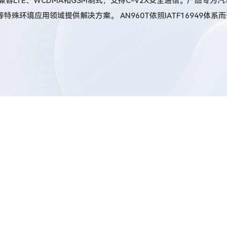
时兼容LTE、WCDMA和GSM制式，支持C-V2X安全通信。产品
环境应用领域提供解决方案。 AN960T依照IATF16949体系而